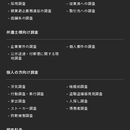
採用調査
従業員への調査
競業避止義務違反の調査
取引先への調査
店舗系の調査
弁護士様向け調査
企業案件の調査
個人案件の調査
公示送達・付郵便に関する現
地調査
個人の方向け調査
浮気調査
結婚前調査
行動調査・素行調査
盗聴盗撮器発見調査
家出調査
人探し調査
ストーカー調査
債務者調査
詐欺被害調査
調査料金