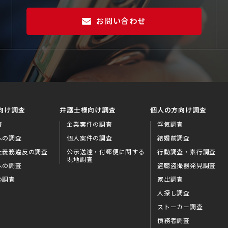
お問い合わせ
向け調査
弁護士様向け調査
個人の方向け調査
査
企業案件の調査
浮気調査
への調査
個人案件の調査
結婚前調査
止義務違反の調査
公示送達・付郵便に関する
行動調査・素行調査
現地調査
への調査
盗聴盗撮器発見調査
の調査
家出調査
人探し調査
ストーカー調査
債務者調査