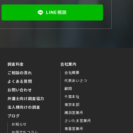
LINE相談
調査料金
会社案内
ご相談の流れ
会社概要
代表あいさつ
よくある質問
顧問
お問い合わせ
千葉本社
弁護⼠向け調査協⼒
東京本部
法⼈様向けの調査
横浜営業所
ブログ
さいたま営業所
お知らせ
東葛営業所
お役⽴ちコラム