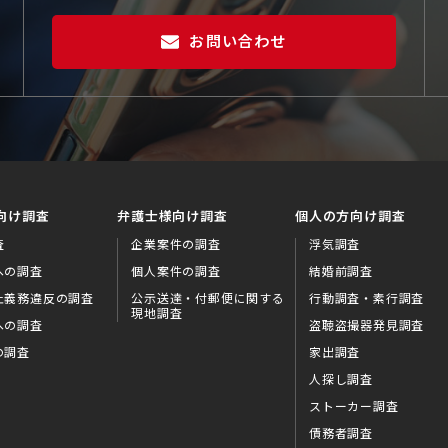
お問い合わせ
向け調査
弁護士様向け調査
個人の方向け調査
査
企業案件の調査
浮気調査
への調査
個人案件の調査
結婚前調査
止義務違反の調査
公示送達・付郵便に関する
行動調査・素行調査
現地調査
への調査
盗聴盗撮器発見調査
の調査
家出調査
人探し調査
ストーカー調査
債務者調査