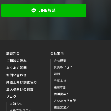
LINE相談
調査料金
会社案内
ご相談の流れ
会社概要
代表あいさつ
よくある質問
顧問
お問い合わせ
千葉本社
弁護⼠向け調査協⼒
東京本部
法⼈様向けの調査
横浜営業所
ブログ
さいたま営業所
お知らせ
東葛営業所
お役⽴ちコラム