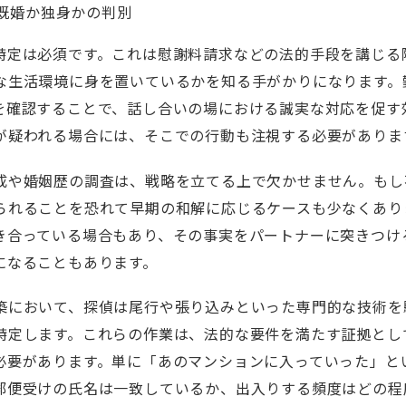
既婚か独身かの判別
特定は必須です。これは慰謝料請求などの法的手段を講じる
な生活環境に身を置いているかを知る手がかりになります。
を確認することで、話し合いの場における誠実な対応を促す
が疑われる場合には、そこでの行動も注視する必要がありま
成や婚姻歴の調査は、戦略を立てる上で欠かせません。もし
られることを恐れて早期の和解に応じるケースも少なくあり
き合っている場合もあり、その事実をパートナーに突きつけ
になることもあります。
築において、探偵は尾行や張り込みといった専門的な技術を
特定します。これらの作業は、法的な要件を満たす証拠とし
必要があります。単に「あのマンションに入っていった」と
郵便受けの氏名は一致しているか、出入りする頻度はどの程