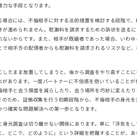
強力な手段となります。
る場合には、不倫相手に対する法的措置を検討する段階で、
きが進められません。慰謝料を請求するための訴状を送るに
れないからです。また、相手が既婚者であった場合、いわゆ
とで相手方の配偶者からも慰謝料を請求されるリスクなど、
にしたまま放置してしまうと、後から調査をやり直すことに
れがあります。一度パートナーに不信感を抱いていることが
倫相手と会う頻度を減らしたり、会う場所を巧妙に変えたり
そのため、証拠収集を行う初期段階から、不倫相手の身元を
かつ確実な問題解決への第一歩となります。
と身元調査は切り離せない関係にあります。単に「浮気をし
と、どこで、どのように」という詳細を把握することが、あ