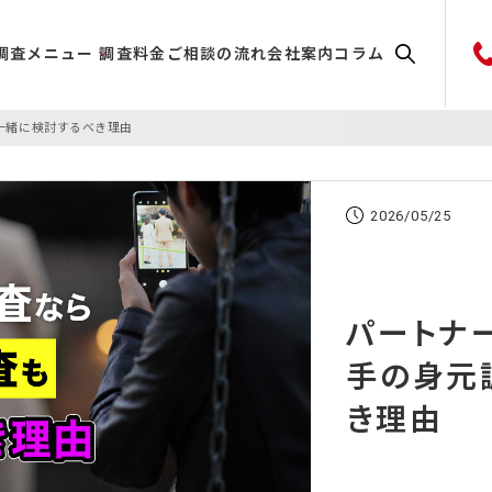
調査メニュー
調査料金
ご相談の流れ
会社案内
コラム
一緒に検討するべき理由
2026/05/25
パートナ
手の身元
き理由