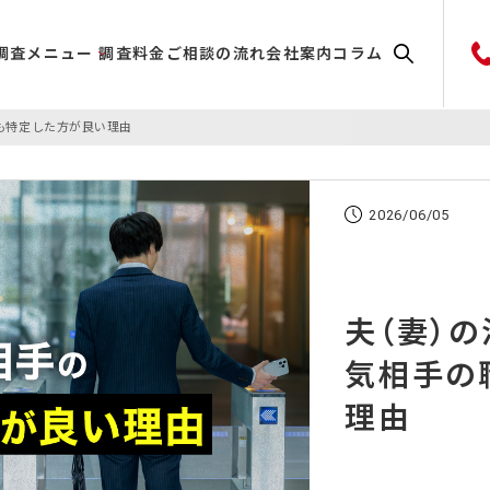
調査メニュー
調査料金
ご相談の流れ
会社案内
コラム
も特定した方が良い理由
2026/06/05
夫（妻）
気相手の
理由