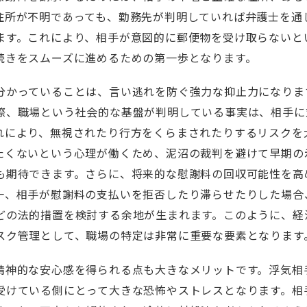
住所が不明であっても、勤務先が判明していれば弁護士を通
ます。これにより、相手が意図的に郵便物を受け取らないと
続きをスムーズに進めるための第一歩となります。
分かっていることは、言い逃れを防ぐ強力な抑止力になりま
際、職場という社会的な基盤が判明している事実は、相手に
れにより、無視されたり行方をくらまされたりするリスクを
たくないという心理が働くため、泥沼の裁判を避けて早期の
も期待できます。さらに、将来的な慰謝料の回収可能性を高
一、相手が慰謝料の支払いを拒否したり滞らせたりした場合
どの法的措置を検討する余地が生まれます。このように、経
スク管理として、職場の特定は非常に重要な要素となります
精神的な安心感を得られる点も大きなメリットです。浮気相
受けている側にとって大きな恐怖やストレスとなります。相