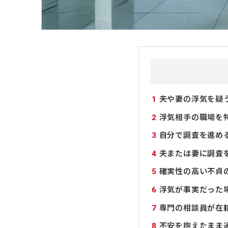
1
夫や妻の浮気を疑
2
浮気相手の職場を
3
自分で調査を進め
4
夫または妻に調査
5
確実性の高い不貞
6
浮気が事実だった
7
専門の相談員が在
8
不安を抱えたまま