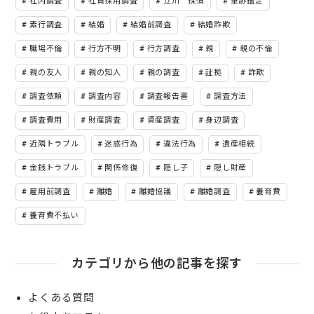
社内調査
社員採用調査
立川 探偵
筆跡鑑定
素行調査
結婚
結婚前調査
結婚詐欺
職場不倫
行方不明
行方調査
親
親の不倫
親の友人
親の知人
親の調査
証拠
詐欺
調査依頼
調査内容
調査報告書
調査方法
調査費用
財産調査
資産調査
身辺調査
近隣トラブル
迷惑行為
違法行為
遺産相続
金銭トラブル
関係修復
隠し子
隠し財産
雇用前調査
離婚
離婚協議
離婚調査
養育費
養育費不払い
カテゴリから他の記事を探す
よくある質問