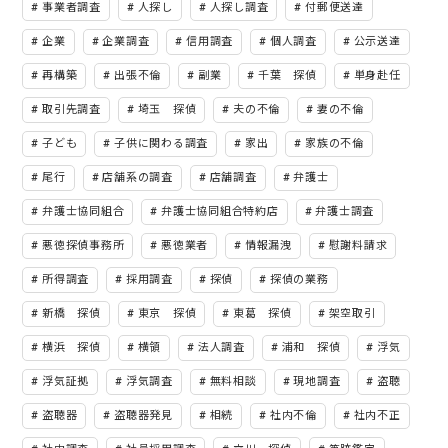
事業者調査
人探し
人探し調査
付郵便送達
企業
企業調査
信用調査
個人調査
公示送達
再構築
出張不倫
副業
千葉 探偵
単身赴任
取引先調査
埼玉 探偵
夫の不倫
妻の不倫
子ども
子供に関わる調査
家出
家族の不倫
尾行
店舗系の調査
店舗調査
弁護士
弁護士協同組合
弁護士協同組合特約店
弁護士調査
悪徳探偵事務所
悪徳業者
情報漏洩
慰謝料請求
所得調査
採用調査
探偵
探偵の業務
新橋 探偵
東京 探偵
東葛 探偵
架空取引
横浜 探偵
横領
法人調査
浦和 探偵
浮気
浮気証拠
浮気調査
無料相談
現地調査
盗聴
盗聴器
盗聴器発見
相続
社内不倫
社内不正